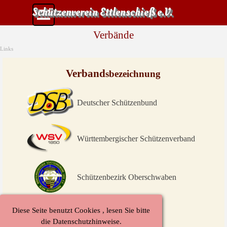
Direkt zum Seiteninhalt
Menü überspringen
Schützenverein Ettlenschieß e.V.
Verbände
Links
Verband
sbezeichnung
Deutscher Schützenbund
Württembergischer Schützenverband
Schützenbezirk Oberschwaben
Diese Seite benutzt Cookies , lesen Sie bitte
Schützenkreis Ulm
die Datenschutzhinweise.