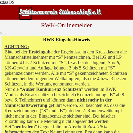
sdaaDS
Direkt zum Seiteninhalt
Menü überspringen
Schützenverein Ettlenschieß e.V.
RWK-Onlinemelder
Sport
RWK Eingabe-Hinweis
ACHTUNG:
Bitte bei der
Ersteingabe
der Ergebnisse in den Kreisklassen alle
Mannschaftsteilnehmer mit “
S
” kennzeichnen. Bei LG und LP
können 4 bis 7 Schützen mit “
S
”, bzw. bei der Jugend, SpoPi,
KK-Gewehr und Auflage können 3 bis 5 Schützen mit “
S
”
gekennzeichnet werden. Alle mit “
S
” gekennzeichneten Schützen
können bei den folgenden Wettkämpfen, also die 4 bzw. 3 besten
Schützen, in die Wertung genommen werden.
Nur die “
Außer-Konkurrenz-Schützen
” werden im RWK-
Modus als Ersatzschützen bezeichnet (Kennzeichnung “
E
” ab 8.
bzw. 6. Teilnehmer) und können dann
nicht mehr in der
Mannschaftswertung
geführt werden. Zu beachten ist, dass die
Kennzeichnungen (“
S
” und “
E
”) ab dem 2. Rundenwettkampf
nicht mehr in der Eingabemaske sichtbar sind. Bei falscher
Zuordnung kann die Meldung nicht abgesendet werden.
Bei “
neutralem
” Gegner bitte im Abschnitt
Zusätzliche
Informationen
den Text Neutral eintragen. Erst dann kann die